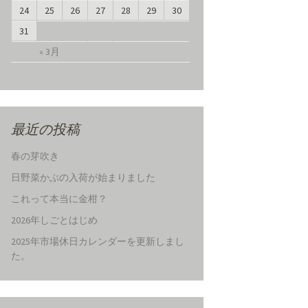
24
25
26
27
28
29
30
31
« 3月
最近の投稿
春の芽吹き
日野菜かぶの入荷が始まりました
これって本当に金柑？
2026年しごとはじめ
2025年市場休日カレンダーを更新しまし
た。