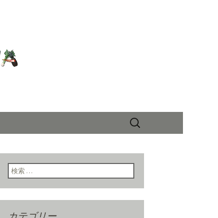
丸和商店」の
検
索:
検索:
カテゴリー