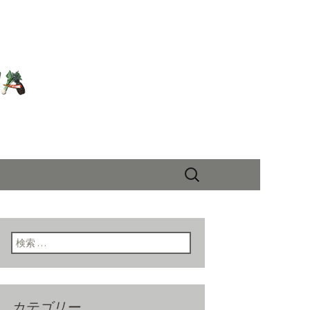
丸和商店」の
検
索:
検索:
カテゴリー