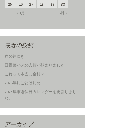
25
26
27
28
29
30
« 3月
6月 »
最近の投稿
春の芽吹き
日野菜かぶの入荷が始まりました
これって本当に金柑？
2026年しごとはじめ
2025年市場休日カレンダーを更新しまし
た。
アーカイブ