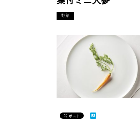
葉付ミニ人参
野菜